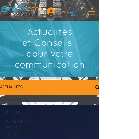
Se connecter
Coaching en communication
Actualités
et
Conseils,
pour votre
communication
ACTUALITÉS
Facebook
All Posts
Vulgarisation
technique
Citations