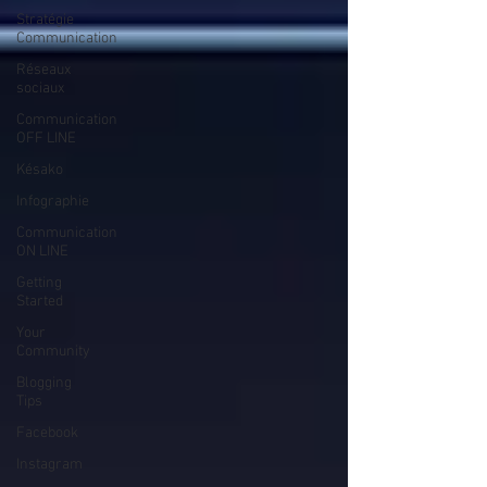
Stratégie
Communication
Réseaux
sociaux
Communication
OFF LINE
Késako
Infographie
Communication
ON LINE
Getting
Started
Your
Community
Blogging
Tips
Facebook
Instagram