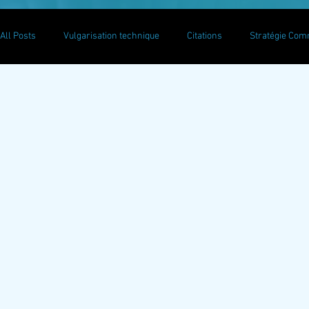
All Posts
Vulgarisation technique
Citations
Stratégie Com
Communication ON LINE
Getting Started
Your Communit