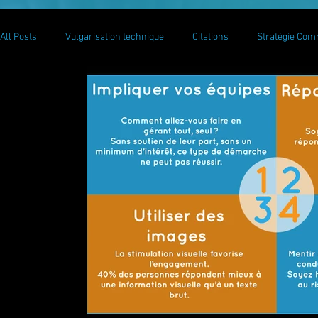
All Posts
Vulgarisation technique
Citations
Stratégie Com
Communication ON LINE
Getting Started
Your Communit