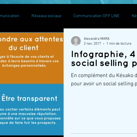
munication
Réseaux sociaux
Communication OFF LINE
Ké
Alexandra MARA
y
Blogging Tips
Facebook
Instagram
Linkedin
2 nov. 2017
1 min de lecture
Infographie, 4
social selling
En complément du Késako de
pour avoir un social selling